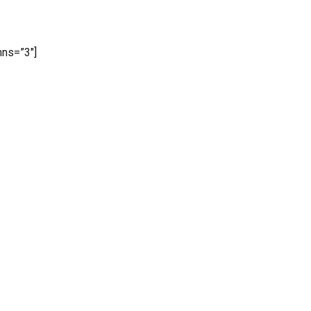
mns=”3″]