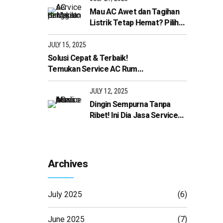
Mau AC Awet dan Tagihan
Listrik Tetap Hemat? Pilih
Service AC Panggilan
Terdekat di Mariso dari
JULY 15, 2025
dottoroac.co.id!
Solusi Cepat & Terbaik!
Temukan Service AC Rumah
Terdekat di Mariso Hanya di
Dottoroac.co.id
JULY 12, 2025
Dingin Sempurna Tanpa
Ribet! Ini Dia Jasa Service
AC di Mariso Terbaik dari
Dottoroac.co.id
Archives
July 2025
(6)
June 2025
(7)