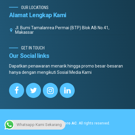
OUR LOCATIONS
Alamat Lengkap Kami
Jl. Bumi Tamalanrea Permai (BTP) Blok AB No.41,
Makassar
GET IN TOUCH
Our Social links
Dapatkan penawaran menarik hingga promo besar-besaran
hanya dengan mengikuti Sosial Media Kami
Copyright © 2022.
Dottoro AC
. All rights reserved.
Whatsapp Kami Sekarang