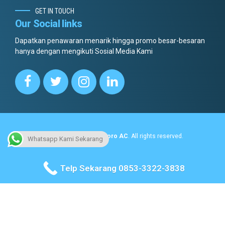
GET IN TOUCH
Our Social links
Dapatkan penawaran menarik hingga promo besar-besaran
hanya dengan mengikuti Sosial Media Kami
Copyright © 2022.
Dottoro AC
. All rights reserved.
Whatsapp Kami Sekarang
No menus found.
Telp Sekarang 0853-3322-3838