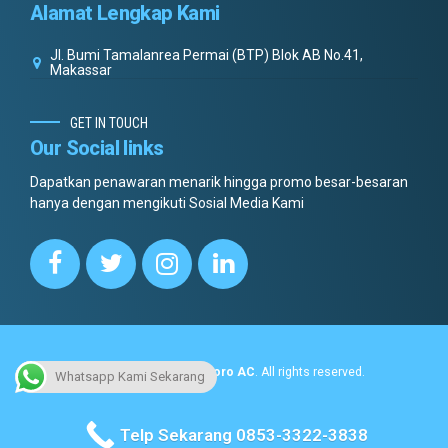
Alamat Lengkap Kami
Jl. Bumi Tamalanrea Permai (BTP) Blok AB No.41,
Makassar
GET IN TOUCH
Our Social links
Dapatkan penawaran menarik hingga promo besar-besaran
hanya dengan mengikuti Sosial Media Kami
Copyright © 2022.
Dottoro AC
. All rights reserved.
Whatsapp Kami Sekarang
No menus found.
Telp Sekarang 0853-3322-3838