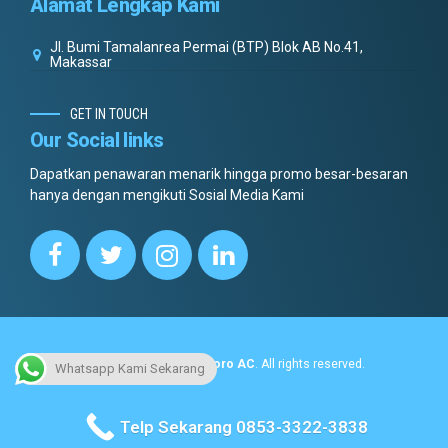
Alamat Lengkap Kami
Jl. Bumi Tamalanrea Permai (BTP) Blok AB No.41,
Makassar
GET IN TOUCH
Our Social links
Dapatkan penawaran menarik hingga promo besar-besaran
hanya dengan mengikuti Sosial Media Kami
Copyright © 2022.
Dottoro AC
. All rights reserved.
Whatsapp Kami Sekarang
No menus found.
Telp Sekarang 0853-3322-3838