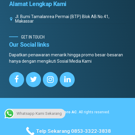
Alamat Lengkap Kami
Jl. Bumi Tamalanrea Permai (BTP) Blok AB No.41,
Makassar
GET IN TOUCH
Our Social links
Dapatkan penawaran menarik hingga promo besar-besaran
hanya dengan mengikuti Sosial Media Kami
Copyright © 2022.
Dottoro AC
. All rights reserved.
Whatsapp Kami Sekarang
No menus found.
Telp Sekarang 0853-3322-3838