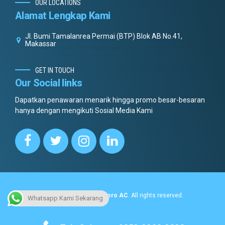
OUR LOCATIONS
Alamat Lengkap Kami
Jl. Bumi Tamalanrea Permai (BTP) Blok AB No.41,
Makassar
GET IN TOUCH
Our Social links
Dapatkan penawaran menarik hingga promo besar-besaran
hanya dengan mengikuti Sosial Media Kami
Copyright © 2022.
Dottoro AC
. All rights reserved.
Whatsapp Kami Sekarang
No menus found.