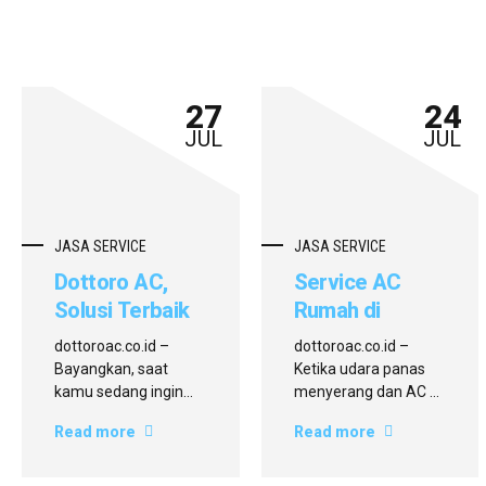
27
24
JUL
JUL
JASA SERVICE
JASA SERVICE
Dottoro AC,
Service AC
Solusi Terbaik
Rumah di
Service AC
Mariso yang
dottoroac.co.id –
dottoroac.co.id –
Rumah di
Murah?
Bayangkan, saat
Ketika udara panas
Mariso yang
dottoroac.co.id
kamu sedang ingin
menyerang dan AC di
beristirahat di siang
rumah tiba-tiba tak
Hemat, Cepat,
Jawabannya!
Read more
Read more
hari yang terik, tiba-
lagi bekerja dengan
dan Bergaransi!
tiba AC rumah tidak
optimal, perasaan
lagi menghembuskan
panik pasti muncul.