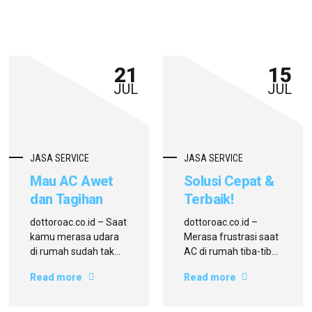
21
15
JUL
JUL
JASA SERVICE
JASA SERVICE
Mau AC Awet
Solusi Cepat &
dan Tagihan
Terbaik!
Listrik Tetap
Temukan
dottoroac.co.id – Saat
dottoroac.co.id –
Hemat? Pilih
Service AC
kamu merasa udara
Merasa frustrasi saat
Service AC
Rumah
di rumah sudah tak
AC di rumah tiba-tiba
lagi sejuk seperti dulu,
mati, padahal cuaca
Panggilan
Terdekat di
Read more
Read more
bisa jadi AC-mu
sedang panas-
Terdekat di
Mariso Hanya di
sedang butuh
panasnya? Atau
Mariso dari
Dottoroac.co.id
perawatan. Tapi
mungkin AC kamu