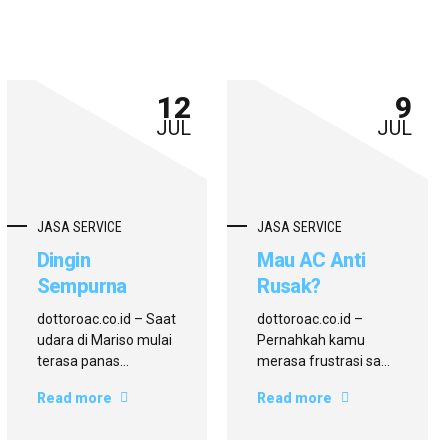
12
9
JUL
JUL
JASA SERVICE
JASA SERVICE
Dingin
Mau AC Anti
Sempurna
Rusak?
Tanpa Ribet! Ini
Temukan
dottoroac.co.id – Saat
dottoroac.co.id –
Dia Jasa
Solusinya
udara di Mariso mulai
Pernahkah kamu
Service AC di
Lewat Service
terasa panas
merasa frustrasi saat
menyengat,
AC di rumah tiba-tiba
Mariso Terbaik
AC Terdekat di
Read more
Read more
kenyamanan ruangan
rusak saat cuaca
dari
Mariso!
bisa berubah drastis
sedang panas-
Dottoroac.co.id
hanya karena satu
panasnya? Atau