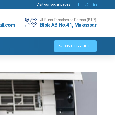
Visit our social pages
Jl. Bumi Tamalanrea Permai (BTP)
il.com
Blok AB No.41, Makassar
0853-3322-3838