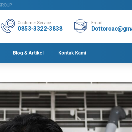
GROUP
Customer Service
Email
0853-3322-3838
Dottoroac@gma
Blog & Artikel
Kontak Kami