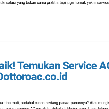
ada solusi yang bukan cuma praktis tapi juga hemat, yakni service
baik! Temukan Service 
Dottoroac.co.id
iba-tiba mati, padahal cuaca sedang panas-panasnya? Atau mungki
menemukan service AC rumah terdekat di Mariso yang bisa datang 