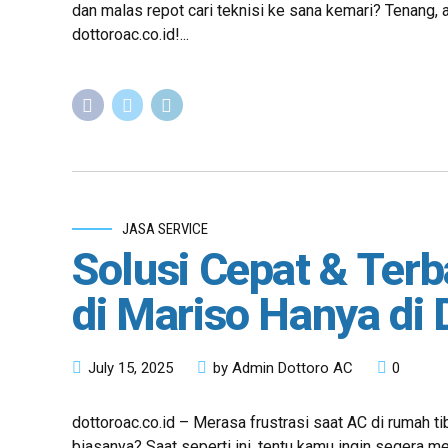
dan malas repot cari teknisi ke sana kemari? Tenang, 
dottoroac.co.id!...
JASA SERVICE
Solusi Cepat & Ter
di Mariso Hanya di 
July 15, 2025
by Admin Dottoro AC
0
dottoroac.co.id – Merasa frustrasi saat AC di rumah t
biasanya? Saat seperti ini, tentu kamu ingin segera 