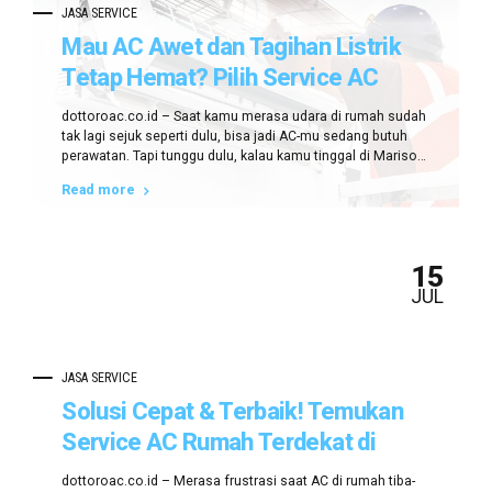
JASA SERVICE
Mau AC Awet dan Tagihan Listrik
Tetap Hemat? Pilih Service AC
Panggilan Terdekat di Mariso dari
dottoroac.co.id – Saat kamu merasa udara di rumah sudah
dottoroac.co.id!
tak lagi sejuk seperti dulu, bisa jadi AC-mu sedang butuh
perawatan. Tapi tunggu dulu, kalau kamu tinggal di Mariso
dan malas repot cari teknisi ke sana kemari? Tenang, ada
Read more
solusi yang bukan cuma praktis tapi juga hemat, yakni
service AC panggilan terdekat di Mariso dari
dottoroac.co.id!...
15
JUL
JASA SERVICE
Solusi Cepat & Terbaik! Temukan
Service AC Rumah Terdekat di
Mariso Hanya di Dottoroac.co.id
dottoroac.co.id – Merasa frustrasi saat AC di rumah tiba-