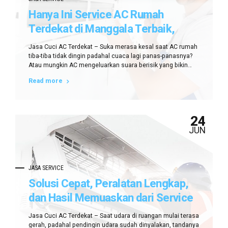
Hanya Ini Service AC Rumah
Terdekat di Manggala Terbaik,
Sudah Coba?
Jasa Cuci AC Terdekat – Suka merasa kesal saat AC rumah
tiba-tiba tidak dingin padahal cuaca lagi panas-panasnya?
Atau mungkin AC mengeluarkan suara berisik yang bikin
tidur jadi terganggu? Nah, kalau Anda tinggal di Manggala
Read more
dan lagi pusing cari service AC rumah terdekat di Manggala,
tenang! Kalau Anda membaca artikel ini hingga selesai,
maka akan...
24
JUN
JASA SERVICE
Solusi Cepat, Peralatan Lengkap,
dan Hasil Memuaskan dari Service
AC Terdekat di Manggala
Jasa Cuci AC Terdekat – Saat udara di ruangan mulai terasa
gerah, padahal pendingin udara sudah dinyalakan, tandanya