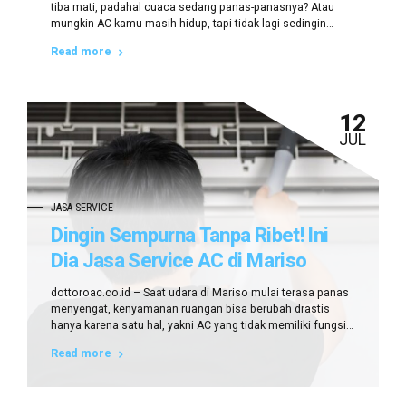
tiba mati, padahal cuaca sedang panas-panasnya? Atau
mungkin AC kamu masih hidup, tapi tidak lagi sedingin
biasanya? Saat seperti ini, tentu kamu ingin segera
Read more
menemukan service AC rumah terdekat di Mariso yang bisa
datang cepat, harga terjangkau, dan pastinya bisa kamu
percaya. Masalahnya, tidak semua penyedia jasa...
12
JUL
JASA SERVICE
Dingin Sempurna Tanpa Ribet! Ini
Dia Jasa Service AC di Mariso
Terbaik dari Dottoroac.co.id
dottoroac.co.id – Saat udara di Mariso mulai terasa panas
menyengat, kenyamanan ruangan bisa berubah drastis
hanya karena satu hal, yakni AC yang tidak memiliki fungsi
sebagaimana mestinya. Suara bising, hembusan udara
Read more
yang melemah, hingga bau tidak sedap dari unit AC,
semuanya bisa mengganggu aktivitas dan istirahatmu. Di
saat seperti inilah, jasa service AC di Mariso...