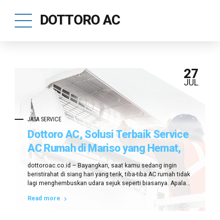
DOTTORO AC
27
JUL
JASA SERVICE
Dottoro AC, Solusi Terbaik Service
AC Rumah di Mariso yang Hemat,
Cepat, dan Bergaransi!
dottoroac.co.id – Bayangkan, saat kamu sedang ingin
beristirahat di siang hari yang terik, tiba-tiba AC rumah tidak
lagi menghembuskan udara sejuk seperti biasanya. Apalagi
di tengah kesibukan dan cuaca masyarakat sekitar Mariso
Read more
yang makin panas, kamu tentu butuh solusi cepat dan
terpercaya. Maka di sinilah peran tukang service AC rumah
di Mariso dari Dottoro AC...