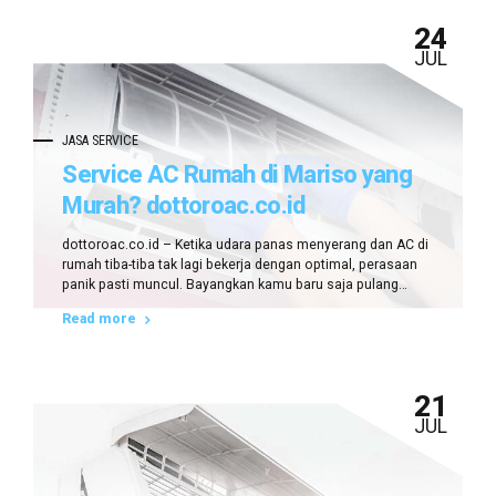
24
JUL
JASA SERVICE
Service AC Rumah di Mariso yang
Murah? dottoroac.co.id
Jawabannya!
dottoroac.co.id – Ketika udara panas menyerang dan AC di
rumah tiba-tiba tak lagi bekerja dengan optimal, perasaan
panik pasti muncul. Bayangkan kamu baru saja pulang
kerja, tubuh penuh keringat, dan berharap bisa bersantai
Read more
dalam sejuknya hembusan AC. Namun, yang terjadi malah
sebaliknya. Suhu ruangan terasa gerah, AC mengeluarkan
suara aneh, atau bahkan mati total. Di...
21
JUL