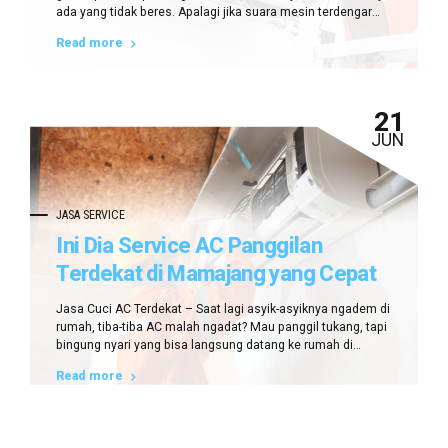
ada yang tidak beres. Apalagi jika suara mesin terdengar
aneh atau embusan udara melemah, tentu kondisi ini tidak
Read more
bisa dibiarkan terlalu lama. Nah, kalau Anda berada di
daerah Makassar, khususnya wilayah Manggala, sekarang
tidak perlu bingung lagi....
21
JUN
JASA SERVICE
Ini Dia Service AC Panggilan
Terdekat di Mamajang yang Cepat
& Praktis
Jasa Cuci AC Terdekat – Saat lagi asyik-asyiknya ngadem di
rumah, tiba-tiba AC malah ngadat? Mau panggil tukang, tapi
bingung nyari yang bisa langsung datang ke rumah di
Mamajang? Nah, tenang! Sekarang Anda nggak perlu ribet
Read more
lagi karena sudah ada service AC panggilan terdekat di
Mamajang yang bisa langsung bantu atasi segala jenis
masalah AC...