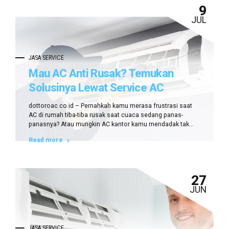
9
JUL
JASA SERVICE
Mau AC Anti Rusak? Temukan
Solusinya Lewat Service AC
Terdekat di Mariso!
dottoroac.co.id – Pernahkah kamu merasa frustrasi saat
AC di rumah tiba-tiba rusak saat cuaca sedang panas-
panasnya? Atau mungkin AC kantor kamu mendadak tak
dingin padahal jadwal meeting penting sedang
Read more
berlangsung? Hal-hal seperti ini bisa jadi mimpi buruk bagi
siapa pun yang mengandalkan kenyamanan dari perangkat
pendingin ruangan. Namun, jangan panik dulu. Solusinya
ternyata ada di...
27
JUN
JASA SERVICE