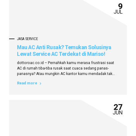
9
JUL
JASA SERVICE
Mau AC Anti Rusak? Temukan Solusinya
Lewat Service AC Terdekat di Mariso!
dottoroac.co.id – Pernahkah kamu merasa frustrasi saat
AC di rumah tiba-tiba rusak saat cuaca sedang panas-
panasnya? Atau mungkin AC kantor kamu mendadak tak
dingin padahal jadwal meeting penting sedang
Read more
berlangsung? Hal-hal seperti ini bisa jadi mimpi buruk bagi
siapa pun yang mengandalkan kenyamanan dari perangkat
pendingin ruangan. Namun, jangan panik dulu. Solusinya
ternyata ada di...
27
JUN