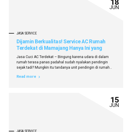
18
JUN
JASA SERVICE
Dijamin Berkualitas! Service AC Rumah
Terdekat di Mamajang Hanya Ini yang
Terbaik
Jasa Cuci AC Terdekat – Bingung karena udara di dalam
rumah terasa panas padahal sudah nyalakan pendingin
sejak tadi? Mungkin itu tandanya unit pendingin di rumah
Anda butuh perawatan atau malah sudah waktunya
Read more
diperbaiki. Nah, bagi Anda yang tinggal di kawasan
Mamajang dan sekitarnya, ada kabar baik! Kini, service AC
rumah terdekat di Mamajang bisa...
15
JUN
JASA SERVICE