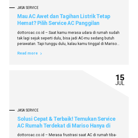
JASA SERVICE
Mau AC Awet dan Tagihan Listrik Tetap
Hemat? Pilih Service AC Panggilan
Terdekat di Mariso dari dottoroac.co.id!
dottoroac.co.id – Saat kamu merasa udara di rumah sudah
tak lagi sejuk seperti dulu, bisa jadi AC-mu sedang butuh
perawatan. Tapi tunggu dulu, kalau kamu tinggal di Mariso
dan malas repot cari teknisi ke sana kemari? Tenang, ada
Read more
solusi yang bukan cuma praktis tapi juga hemat, yakni
service AC panggilan terdekat di Mariso dari
dottoroac.co.id!...
15
JUL
JASA SERVICE
Solusi Cepat & Terbaik! Temukan Service
AC Rumah Terdekat di Mariso Hanya di
Dottoroac.co.id
dottoroac.co.id – Merasa frustrasi saat AC di rumah tiba-