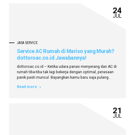
24
JUL
JASA SERVICE
Service AC Rumah di Mariso yang Murah?
dottoroac.co.id Jawabannya!
dottoroac.co.id – Ketika udara panas menyerang dan AC di
rumah tiba-tiba tak lagi bekerja dengan optimal, perasaan
panik pasti muncul. Bayangkan kamu baru saja pulang
kerja, tubuh penuh keringat, dan berharap bisa bersantai
Read more
dalam sejuknya hembusan AC. Namun, yang terjadi malah
sebaliknya. Suhu ruangan terasa gerah, AC mengeluarkan
suara aneh, atau bahkan mati total. Di...
21
JUL