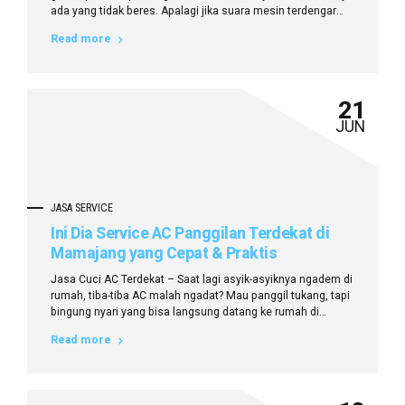
ada yang tidak beres. Apalagi jika suara mesin terdengar
aneh atau embusan udara melemah, tentu kondisi ini tidak
Read more
bisa dibiarkan terlalu lama. Nah, kalau Anda berada di
daerah Makassar, khususnya wilayah Manggala, sekarang
tidak perlu bingung lagi....
21
JUN
JASA SERVICE
Ini Dia Service AC Panggilan Terdekat di
Mamajang yang Cepat & Praktis
Jasa Cuci AC Terdekat – Saat lagi asyik-asyiknya ngadem di
rumah, tiba-tiba AC malah ngadat? Mau panggil tukang, tapi
bingung nyari yang bisa langsung datang ke rumah di
Mamajang? Nah, tenang! Sekarang Anda nggak perlu ribet
Read more
lagi karena sudah ada service AC panggilan terdekat di
Mamajang yang bisa langsung bantu atasi segala jenis
masalah AC...