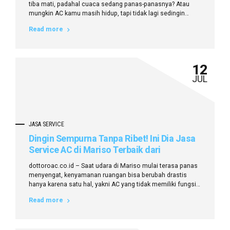
tiba mati, padahal cuaca sedang panas-panasnya? Atau
mungkin AC kamu masih hidup, tapi tidak lagi sedingin
biasanya? Saat seperti ini, tentu kamu ingin segera
Read more
menemukan service AC rumah terdekat di Mariso yang bisa
datang cepat, harga terjangkau, dan pastinya bisa kamu
percaya. Masalahnya, tidak semua penyedia jasa...
12
JUL
JASA SERVICE
Dingin Sempurna Tanpa Ribet! Ini Dia Jasa
Service AC di Mariso Terbaik dari
Dottoroac.co.id
dottoroac.co.id – Saat udara di Mariso mulai terasa panas
menyengat, kenyamanan ruangan bisa berubah drastis
hanya karena satu hal, yakni AC yang tidak memiliki fungsi
sebagaimana mestinya. Suara bising, hembusan udara
Read more
yang melemah, hingga bau tidak sedap dari unit AC,
semuanya bisa mengganggu aktivitas dan istirahatmu. Di
saat seperti inilah, jasa service AC di Mariso...