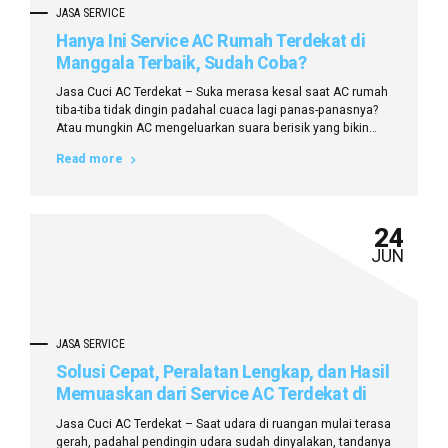
JASA SERVICE
Hanya Ini Service AC Rumah Terdekat di
Manggala Terbaik, Sudah Coba?
Jasa Cuci AC Terdekat – Suka merasa kesal saat AC rumah
tiba-tiba tidak dingin padahal cuaca lagi panas-panasnya?
Atau mungkin AC mengeluarkan suara berisik yang bikin
tidur jadi terganggu? Nah, kalau Anda tinggal di Manggala
Read more
dan lagi pusing cari service AC rumah terdekat di Manggala,
tenang! Kalau Anda membaca artikel ini hingga selesai,
maka akan...
24
JUN
JASA SERVICE
Solusi Cepat, Peralatan Lengkap, dan Hasil
Memuaskan dari Service AC Terdekat di
Manggala
Jasa Cuci AC Terdekat – Saat udara di ruangan mulai terasa
gerah, padahal pendingin udara sudah dinyalakan, tandanya