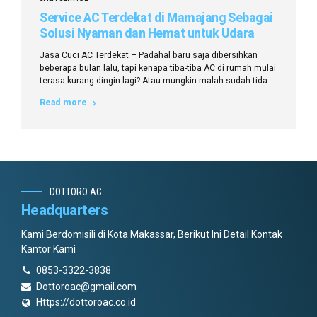
Service AC Terdekat di Mamajang Sebagai
Solusi Nyaman dan Hemat untuk Udara
Sejuk di Rumah Anda
Jasa Cuci AC Terdekat – Padahal baru saja dibersihkan
beberapa bulan lalu, tapi kenapa tiba-tiba AC di rumah mulai
terasa kurang dingin lagi? Atau mungkin malah sudah tidak
mengeluarkan udara sama sekali? Di tengah suhu
Read more
Mamajang yang kadang bikin gerah maksimal, masalah
seperti ini bisa langsung bikin suasana rumah nggak
nyaman. Tapi tenang, karena sekarang...
DOTTORO AC
Headquarters
Kami Berdomisili di Kota Makassar, Berikut Ini Detail Kontak
Kantor Kami
0853-3322-3838
Dottoroac@gmail.com
Https://dottoroac.co.id